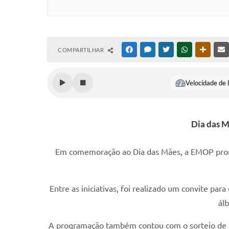
COMPARTILHAR
FACEBOOK
MESSENGER
TWITTER
WHATSAPP
OUTRAS
Velocidade de l
Dia das 
Em comemoração ao Dia das Mães, a EMOP promo
Entre as iniciativas, foi realizado um convite p
álb
A programação também contou com o sorteio de uma