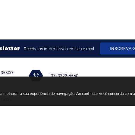
letter
INSCREVA-
Receba os informarivos em seu e-mail
: 35500-
(37) 3222-6560
ra melhorar a sua experiência de navegação. Ao continuar você concorda com 
11:00 e
ersão do Sistema:
3.5.3 - 19/06/2026
Portal atualizado em:
05/08/2026 