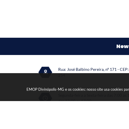
News
Rua: José Balbino Pereira, nº 171 - CEP
254
EMOP Divinópolis-MG e os cookies: nosso site usa cookies pa
Segunda-feira a Sexta-feira das 7:00 as 
das 13:00 as 17:00.
V