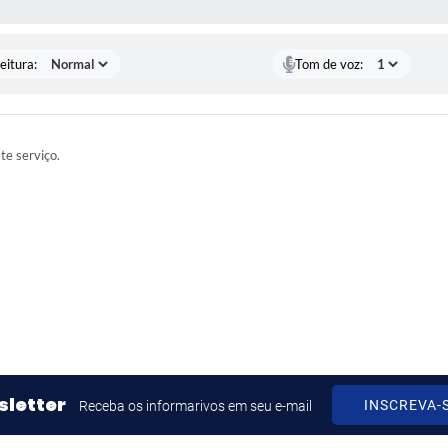
eitura:
Tom de voz:
ste serviço.
letter
INSCREVA-
Receba os informarivos em seu e-mail