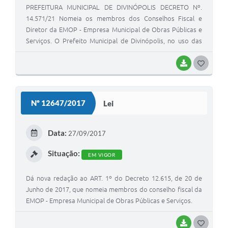
PREFEITURA MUNICIPAL DE DIVINÓPOLIS DECRETO Nº.
14.571/21 Nomeia os membros dos Conselhos Fiscal e
Diretor da EMOP - Empresa Municipal de Obras Públicas e
Serviços. O Prefeito Municipal de Divinópolis, no uso das
atribuições que lhe confere o art. 62, VI, da Lei Orgânica
Municipal, DECRETA: Art. 1º Ficam nomeados os seguintes
BAIXAR
GOSTEI
membros para comporem o Conselho Fiscal e o Conselho
Diretor da EMOP - Empresa Municipal de Obras Públicas e
Serviços: I – Conselho Fiscal: a) Efetivo: Welliton Natividade
Nº 12647/2017
Lei
(EMOP); b) Suplente: Roselene Rezende Rabelo Silva
(EMOP); c) Efetivo: Diogo Andrade Vieira (Controladoria-
Geral do Município); d) Suplente: Pabloneli de Sousa Vidal
Data:
27/09/2017
(Secretaria Municipal de Governo); e) Efetivo: Ériko Souki
Situação:
(Secretaria Municipal de Saúde); d) Suplente: Lúcia Maia da
EM VIGOR
Silva (EMOP); II – Conselho Diretor: a) Efetivo: Lucas Vivas
Pereira (EMOP); b) Suplente: Evandro Menezes (EMOP); c)
Dá nova redação ao ART. 1º do Decreto 12.615, de 20 de
Efetivo: Leonardo Capanema (Secretaria Municipal de
Junho de 2017, que nomeia membros do conselho fiscal da
Operações e Serviços Urbanos); d) Suplente: Pedro
EMOP - Empresa Municipal de Obras Públicas e Serviços.
Medeiros (Secretaria Municipal de Operações e Serviços
Urbanos); e) Efetivo: Wastheyn Lopes (Gabinete do Vice-
BAIXAR
GOSTEI