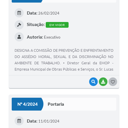
Data:
26/02/2024
Situação:
EM VIGOR
Autoria:
Executivo
DESIGNA A COMISSÃO DE PREVENÇÃO E ENFRENTAMENTO
DO ASSÉDIO MORAL, SEXUAL E DA DISCRIMINAÇÃO NO
AMBIENTE DE TRABALHO. • Diretor Geral da EMOP -
Empresa Municipal de Obras Públicas e Serviços, o Sr. Lucas
Vivas Pereira, no uso de suas atribuições legais e
estatutárias, nos termos da legislação que rege a matéria:
VISUALIZAR
BAIXAR
GOSTEI
Resolve: Artigo 1º - Nomear a Comissão de Prevenção e
Enfrentamento do Assédio Moral, Sexual e da
Discriminação, para atuar face as denúncias dos
Nº 4/2024
Portaria
colaboradores efetuadas nos canais disponíveis na EMOP,
referente assédio moral, sexual e da discriminação, visando
prevenção, apuração e efetuando ações junto com a
Data:
11/01/2024
Diretoria, para obter um ambiente respeitoso e saudável