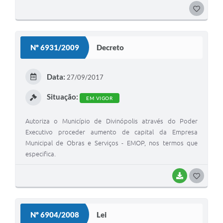
nº7.837/2014, LOA - Lei Orçamentária Anual nº7.911/2014 e
GOSTEI
autoriza a abertura do crédito adicional especial no
montante de R$1.568.000,00 (um milhão quinhentos e
sessenta e oito mil reais) e contém outras providências.
Nº 6931/2009
Decreto
Data:
27/09/2017
Situação:
EM VIGOR
Autoriza o Município de Divinópolis através do Poder
Executivo proceder aumento de capital da Empresa
Municipal de Obras e Serviços - EMOP, nos termos que
especifica.
BAIXAR
GOSTEI
Nº 6904/2008
Lei