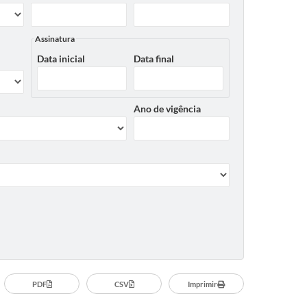
Assinatura
Data inicial
Data final
Ano de vigência
PDF
CSV
Imprimir